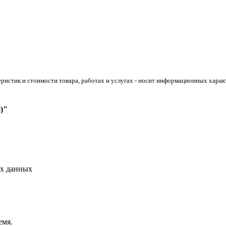
истик и стоимости товара, работах и услугах - носит информационных характ
)"
ых данных
емя.